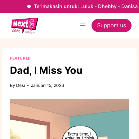
Terimakasih untuk: Luluk - Dhebby - Danisa - Kak 
Skip
to
Support us
content
FEATURED
Dad, I Miss You
By
Desi
Januari 15, 2026