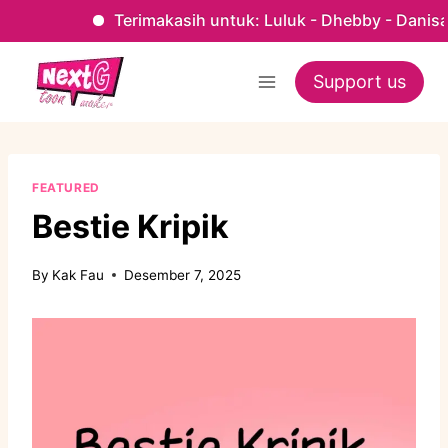
Terimakasih untuk: Luluk - Dhebby - Danisa - Kak F
Skip
to
Support us
content
FEATURED
Bestie Kripik
By
Kak Fau
Desember 7, 2025