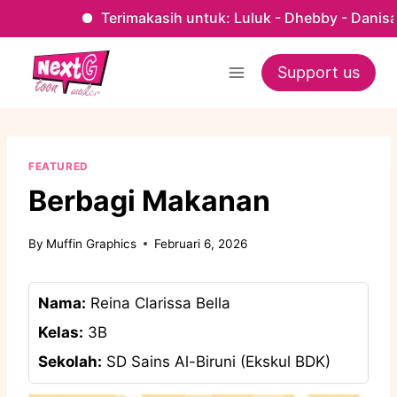
Terimakasih untuk: Luluk - Dhebby - Danisa - Kak Fa
Skip
to
Support us
content
FEATURED
Berbagi Makanan
By
Muffin Graphics
Februari 6, 2026
Nama:
Reina Clarissa Bella
Kelas:
3B
Sekolah:
SD Sains Al-Biruni (Ekskul BDK)