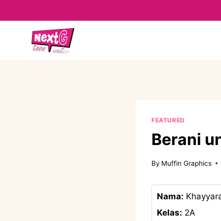
Skip
to
content
FEATURED
Berani u
By
Muffin Graphics
Nama:
Khayyara
Kelas:
2A