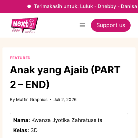
Terimakasih untuk: Luluk - Dhebby - Danisa - Kak Fau 
Skip
to
Support us
content
FEATURED
Anak yang Ajaib (PART
2 – END)
By
Muffin Graphics
Juli 2, 2026
Nama:
Kwanza Jyotika Zahratussita
Kelas:
3D